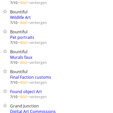
verbergen
7/10
Bild
Bountiful
Wildlife Art
verbergen
7/10
Bild
Bountiful
Pet portraits
verbergen
7/10
Bild
Bountiful
Murals faux
verbergen
7/10
Bild
Bountiful
Final Faction customs
verbergen
7/10
Bild
Found object Art
verbergen
7/10
Bild
Grand Junction
Digital Art Commissions