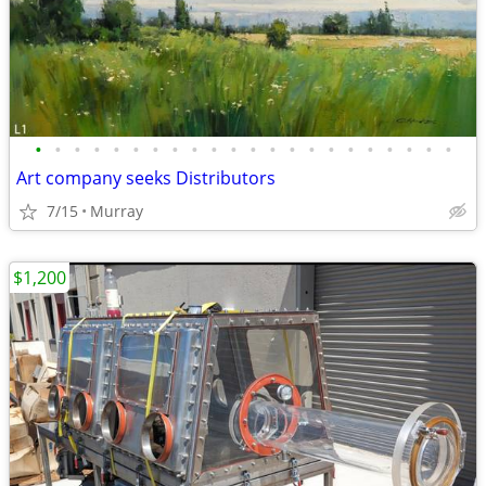
•
•
•
•
•
•
•
•
•
•
•
•
•
•
•
•
•
•
•
•
•
•
Art company seeks Distributors
7/15
Murray
$1,200