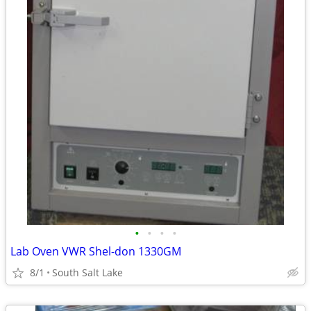
•
•
•
•
Lab Oven VWR Shel-don 1330GM
8/1
South Salt Lake