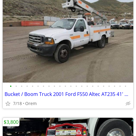
•
•
•
•
•
•
•
•
•
•
•
•
•
•
•
•
•
•
•
•
•
•
Bucket / Boom Truck 2001 Ford F550 Altec AT235 41' Working Height
7/18
Orem
$3,800