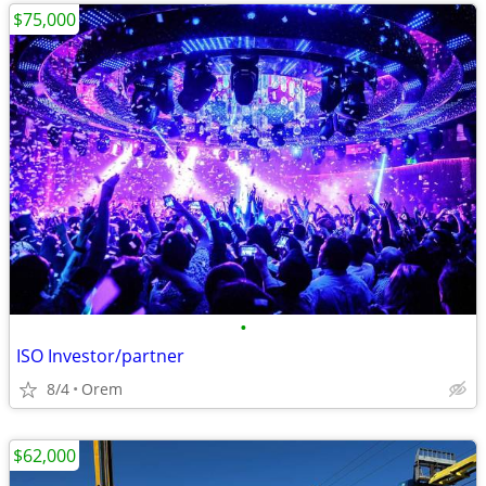
$75,000
•
ISO Investor/partner
8/4
Orem
$62,000