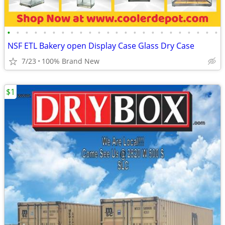
•
•
•
•
•
•
•
•
•
•
•
•
•
•
•
•
•
•
•
•
•
•
•
•
NSF ETL Bakery open Display Case Glass Dry Case
7/23
100% Brand New
$1