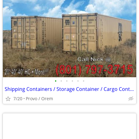
•
•
•
•
•
•
Shipping Containers / Storage Container / Cargo Containers Conex Shed
7/20
Provo / Orem