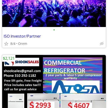
•
ISO Investor/Partner
8/4
Orem
$2,121