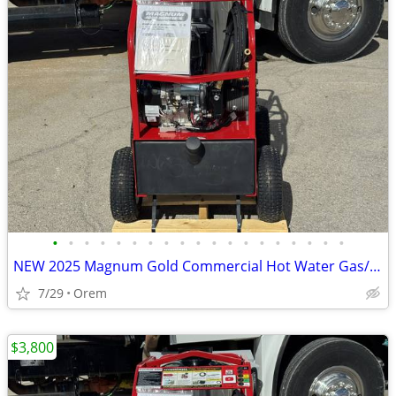
•
•
•
•
•
•
•
•
•
•
•
•
•
•
•
•
•
•
•
NEW 2025 Magnum Gold Commercial Hot Water Gas/Diesel/Oil Fired 4,000 P
7/29
Orem
$3,800