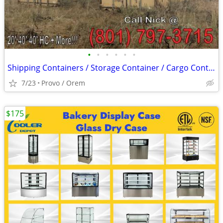
•
•
•
•
•
•
Shipping Containers / Storage Container / Cargo Containers Conex Shed
7/23
Provo / Orem
$175