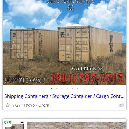
•
•
•
•
•
•
Shipping Containers / Storage Container / Cargo Containers Conex Shed
7/27
Provo / Orem
$79