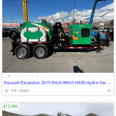
•
•
•
•
•
•
•
•
•
•
•
•
•
•
•
•
•
•
•
•
•
•
Vacuum Excavator 2019 Ditch Witch HX30 Hydro Vac 500 Gallon Kubota Die
7/9
Orem
$15,995