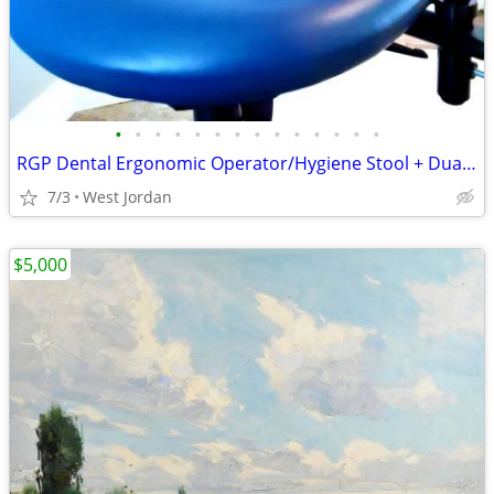
•
•
•
•
•
•
•
•
•
•
•
•
•
•
RGP Dental Ergonomic Operator/Hygiene Stool + Dual Arm Supports
7/3
West Jordan
$5,000