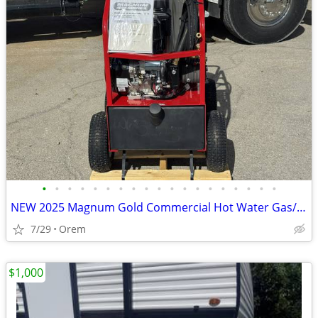
•
•
•
•
•
•
•
•
•
•
•
•
•
•
•
•
•
•
•
NEW 2025 Magnum Gold Commercial Hot Water Gas/Diesel/Oil Fired 4,000 P
7/29
Orem
$1,000