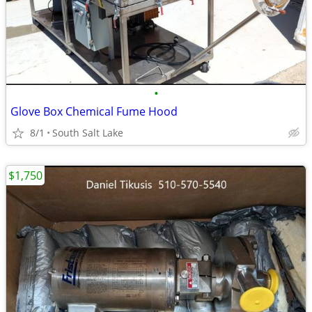
•
Glove Box Chemical Fume Hood
8/1
South Salt Lake
$1,750