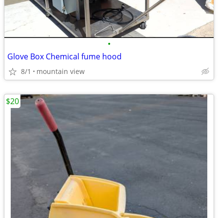
•
Glove Box Chemical fume hood
8/1
mountain view
$20