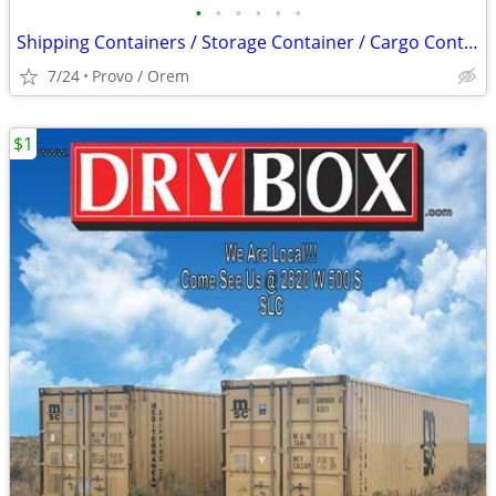
•
•
•
•
•
•
Shipping Containers / Storage Container / Cargo Containers Conex Shed
7/24
Provo / Orem
$1