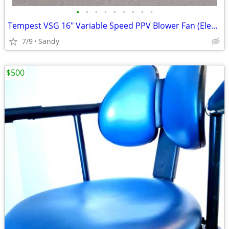
•
•
•
•
•
•
•
•
•
Tempest VSG 16" Variable Speed PPV Blower Fan (Electric, GFCI)
7/9
Sandy
$500