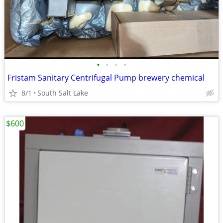
•
•
•
•
Fristam Sanitary Centrifugal Pump brewery chemical
8/1
South Salt Lake
$600