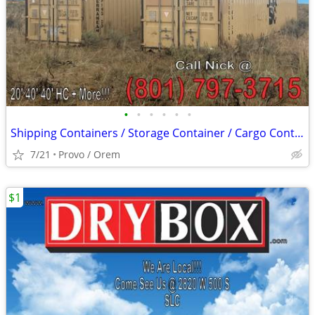
•
•
•
•
•
•
Shipping Containers / Storage Container / Cargo Containers Conex Shed
7/21
Provo / Orem
$1