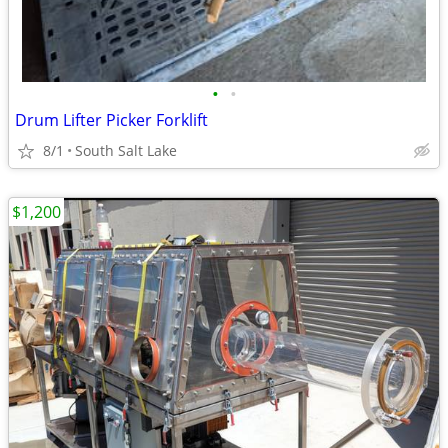
•
•
Drum Lifter Picker Forklift
8/1
South Salt Lake
$1,200