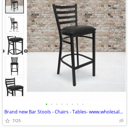
•
•
•
•
•
•
•
•
Brand new Bar Stools - Chairs - Tables- www.wholesalebarstoolclub.com
7/25