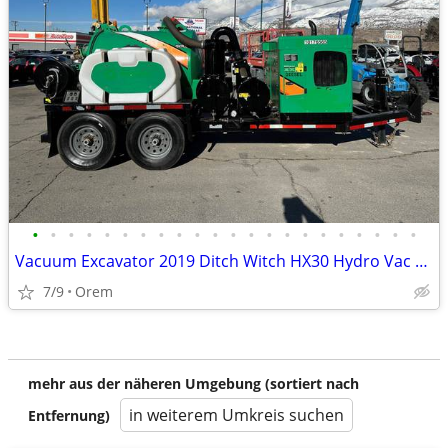
•
•
•
•
•
•
•
•
•
•
•
•
•
•
•
•
•
•
•
•
•
•
Vacuum Excavator 2019 Ditch Witch HX30 Hydro Vac 500 Gallon Kubota Die
7/9
Orem
mehr aus der näheren Umgebung (sortiert nach
in weiterem Umkreis suchen
Entfernung)