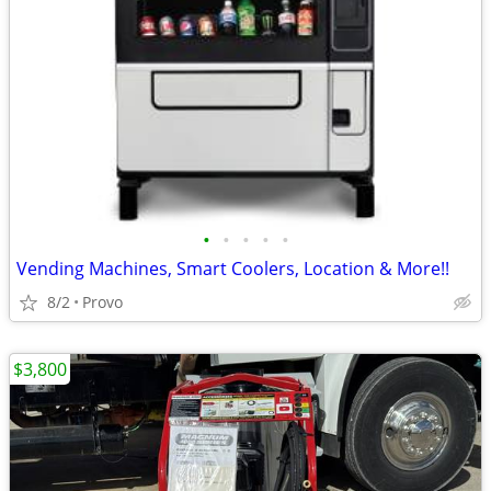
•
•
•
•
•
Vending Machines, Smart Coolers, Location & More!!
8/2
Provo
$3,800