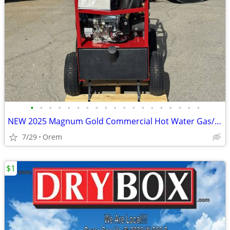
•
•
•
•
•
•
•
•
•
•
•
•
•
•
•
•
•
•
•
NEW 2025 Magnum Gold Commercial Hot Water Gas/Diesel/Oil Fired 4,000 P
7/29
Orem
$1