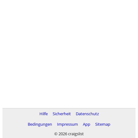
Hilfe
Sicherheit
Datenschutz
Bedingungen
Impressum
App
Sitemap
© 2026 craigslist