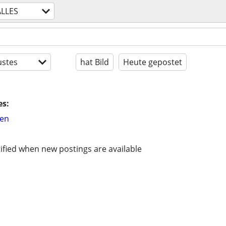
ALLES
stes
hat Bild
Heute gepostet
es:
hen
ified when new postings are available