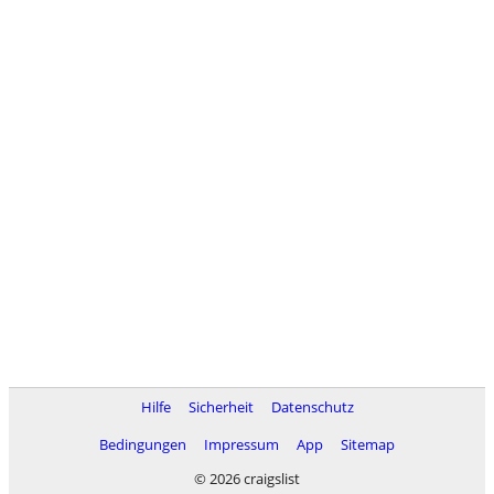
Hilfe
Sicherheit
Datenschutz
Bedingungen
Impressum
App
Sitemap
© 2026 craigslist