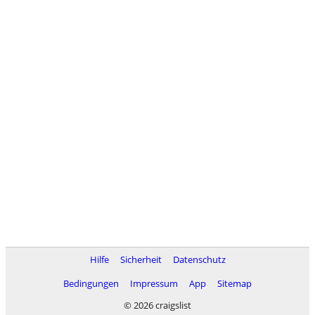
Hilfe
Sicherheit
Datenschutz
Bedingungen
Impressum
App
Sitemap
© 2026 craigslist