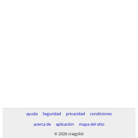
ayuda
Seguridad
privacidad
condiciones
acerca de
aplicación
mapa del sitio
© 2026 craigslist