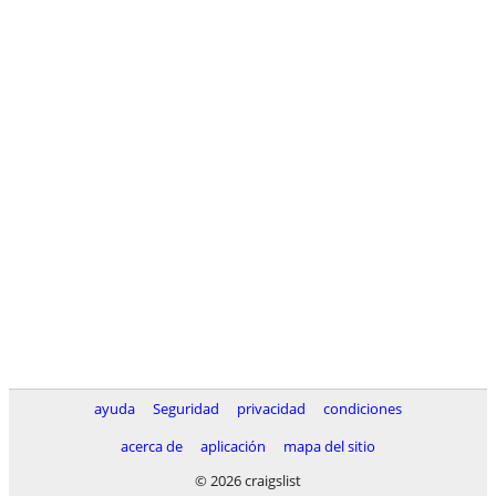
ayuda
Seguridad
privacidad
condiciones
acerca de
aplicación
mapa del sitio
© 2026 craigslist