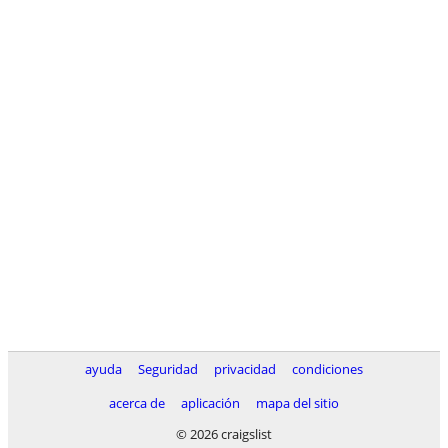
ayuda
Seguridad
privacidad
condiciones
acerca de
aplicación
mapa del sitio
© 2026 craigslist