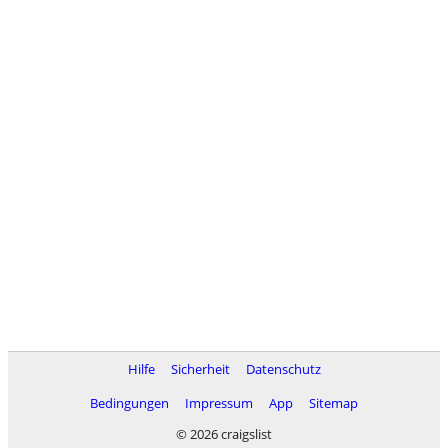
Hilfe
Sicherheit
Datenschutz
Bedingungen
Impressum
App
Sitemap
© 2026 craigslist