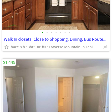
•
•
•
•
•
•
•
Walk In closets, Close to Shopping, Dining, Bus Routes and Much More!
hace 8 h
3br
1301ft
Traverse Mountain in Lehi
2
$1,449