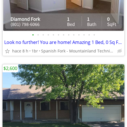
•
•
•
•
•
•
•
•
•
•
•
•
•
Look no further! You are home! Amazing 1 Bed, 0 Sq Ft, great value!
hace 8 h
1br
Spanish Fork - Mountainland Technical College: Spanish Fork
$2,600