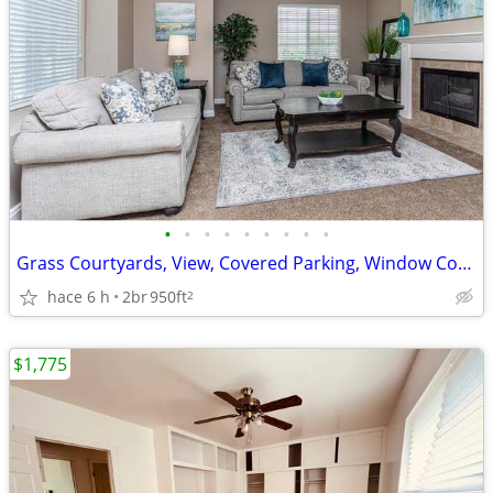
•
•
•
•
•
•
•
•
•
Grass Courtyards, View, Covered Parking, Window Coverings
hace 6 h
2br
950ft
2
$1,775