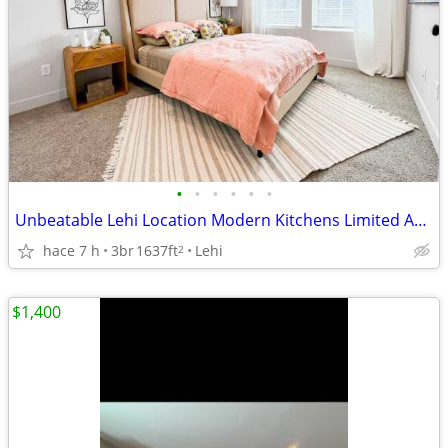
•
•
•
•
•
•
Unbeatable Lehi Location Modern Kitchens Limited Avail
hace 7 h
3br
1637ft
Lehi
2
$1,400