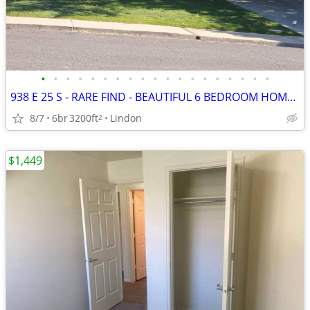
•
•
•
•
•
•
•
•
•
•
•
•
•
•
•
•
•
•
•
938 E 25 S - RARE FIND - BEAUTIFUL 6 BEDROOM HOME - OPEN SPACE
8/7
6br
3200ft
Lindon
2
$1,449