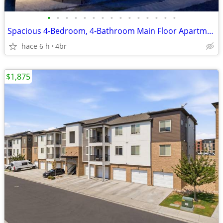
•
•
•
•
•
•
•
•
•
•
•
•
•
•
•
Spacious 4-Bedroom, 4-Bathroom Main Floor Apartment
hace 6 h
4br
$1,875