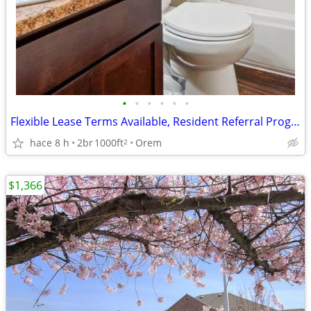
•
•
•
•
•
•
Flexible Lease Terms Available, Resident Referral Programs, Carpet
hace 8 h
2br
1000ft
Orem
2
$1,366