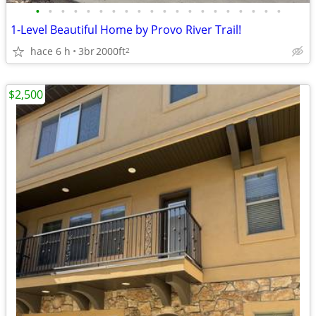
•
•
•
•
•
•
•
•
•
•
•
•
•
•
•
•
•
•
•
•
1-Level Beautiful Home by Provo River Trail!
hace 6 h
3br
2000ft
2
$2,500