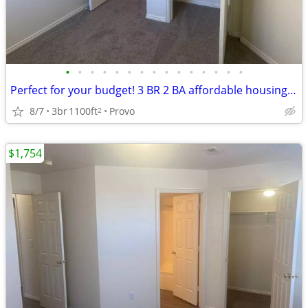
•
•
•
•
•
•
•
•
•
•
•
•
•
•
•
Perfect for your budget! 3 BR 2 BA affordable housing in Provo
8/7
3br
1100ft
Provo
2
$1,754