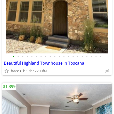
•
•
•
•
•
•
•
•
•
•
•
•
•
•
•
•
•
•
•
•
Beautiful Highland Townhouse in Toscana
hace 6 h
3br
2200ft
2
$1,399