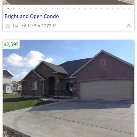
•
•
•
•
•
•
•
•
•
•
•
•
•
•
•
•
•
•
•
•
•
•
•
Bright and Open Condo
hace 6 h
3br
1272ft
2
$2,595