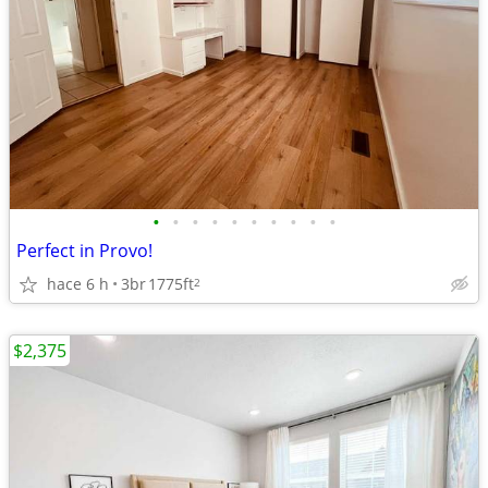
•
•
•
•
•
•
•
•
•
•
Perfect in Provo!
hace 6 h
3br
1775ft
2
$2,375