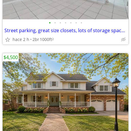
•
•
•
•
•
•
•
Street parking, great size closets, lots of storage space! The bathroo
hace 2 h
2br
1000ft
2
$4,500