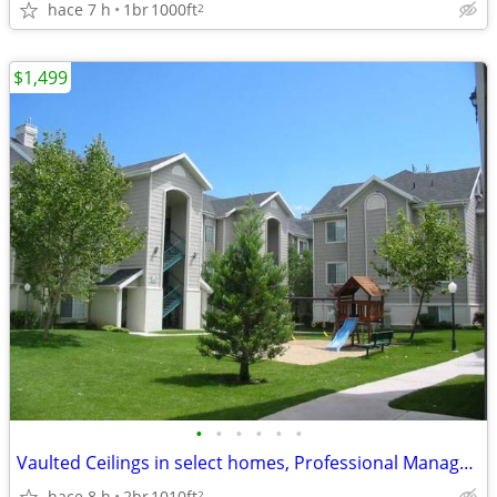
hace 7 h
1br
1000ft
2
$1,499
•
•
•
•
•
•
Vaulted Ceilings in select homes, Professional Management, Tile Floors
hace 8 h
2br
1010ft
2