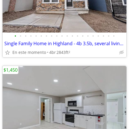
•
•
•
•
•
•
•
•
•
•
•
•
•
•
•
•
•
•
•
•
Single Family Home in Highland - 4b 3.5b, several living spaces for a
En este momento
4br
2843ft
2
$1,450