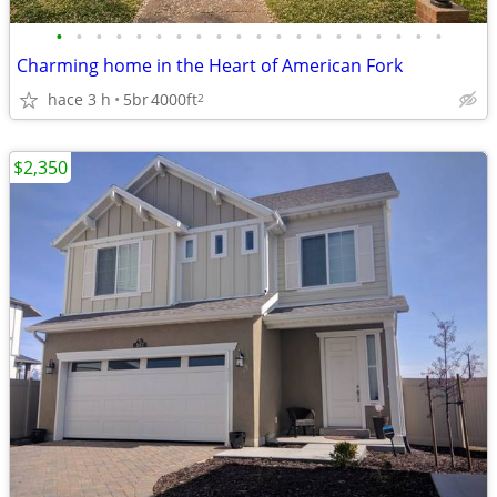
•
•
•
•
•
•
•
•
•
•
•
•
•
•
•
•
•
•
•
•
Charming home in the Heart of American Fork
hace 3 h
5br
4000ft
2
$2,350