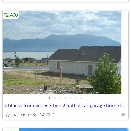
$2,400
•
•
•
•
•
•
•
4 blocks from water 3 bed 2 bath 2 car garage home for rent or buy
hace 6 h
3br
1400ft
2