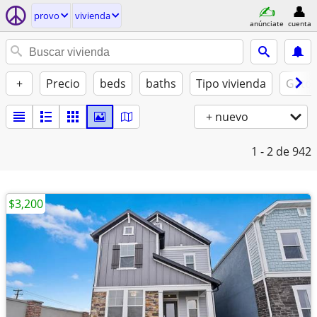
provo
vivienda
anúnciate
cuenta
+
Precio
beds
baths
Tipo vivienda
Gatos
+ nuevo
1 - 2
de 942
$3,200