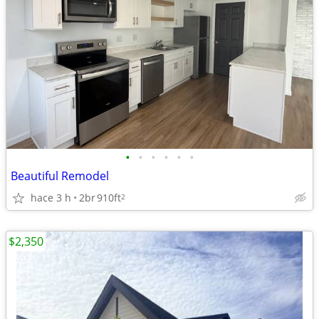
•
•
•
•
•
•
Beautiful Remodel
hace 3 h
2br
910ft
2
$2,350