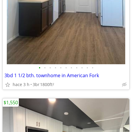
•
•
•
•
•
•
•
•
•
•
•
3bd 1 1/2 bth. townhome in American Fork
hace 3 h
3br
1800ft
2
$1,550