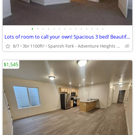
•
•
•
•
•
•
•
•
•
•
•
•
•
•
Lots of room to call your own! Spacious 3 bed! Beautiful neighborhood!
8/7
3br
1100ft
Spanish Fork - Adventure Heights All-Abilities Park
2
$1,545