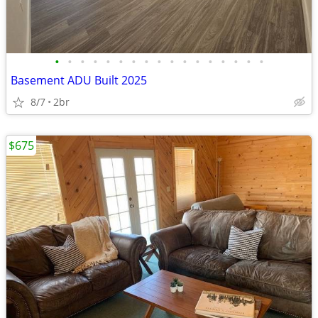
•
•
•
•
•
•
•
•
•
•
•
•
•
•
•
•
•
Basement ADU Built 2025
8/7
2br
$675