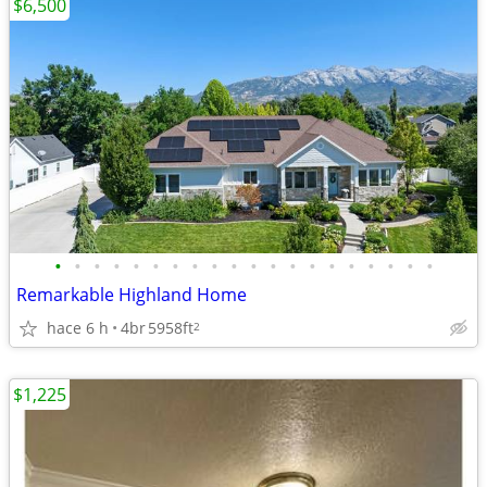
$6,500
•
•
•
•
•
•
•
•
•
•
•
•
•
•
•
•
•
•
•
•
Remarkable Highland Home
hace 6 h
4br
5958ft
2
$1,225