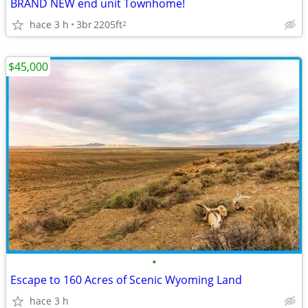
BRAND NEW end unit Townhome!
hace 3 h
3br
2205ft
2
$45,000
•
Escape to 160 Acres of Scenic Wyoming Land
hace 3 h