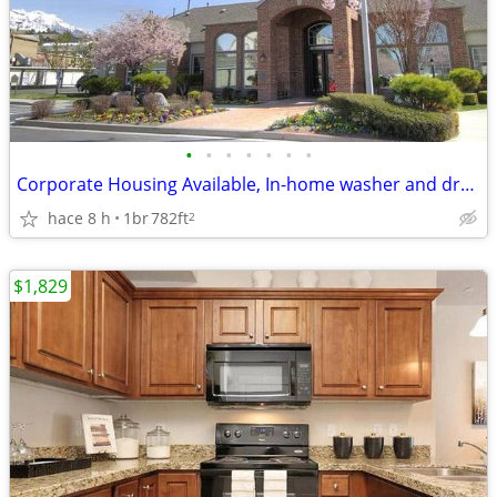
•
•
•
•
•
•
•
Corporate Housing Available, In-home washer and dryer
hace 8 h
1br
782ft
2
$1,829