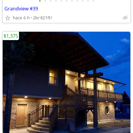
•
•
•
•
•
•
•
•
•
•
•
Grandview #39
hace 6 h
2br
821ft
2
$1,375