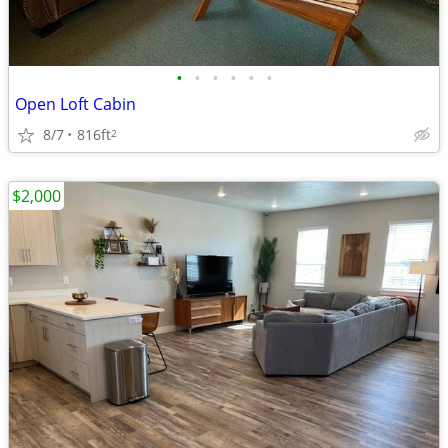
•
•
•
•
•
•
Open Loft Cabin
8/7
816ft
2
$2,000