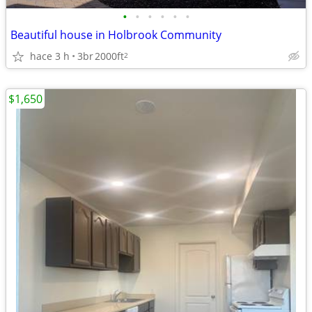
•
•
•
•
•
•
Beautiful house in Holbrook Community
hace 3 h
3br
2000ft
2
$1,650