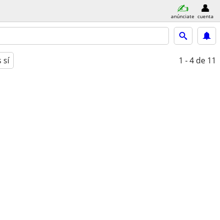
anúnciate
cuenta
 sí
1 - 4
de 11