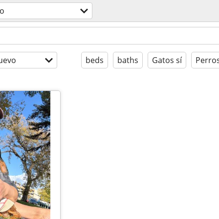
o
uevo
beds
baths
Gatos sí
Perros