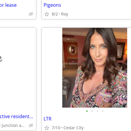
or lease
Pigeons
8/2
Roy
e
•
•
•
•
Long time local - now retired, active resident desires quiet apt.
LTR
Near New Castle to Grand Junction areas
7/10
Cedar City