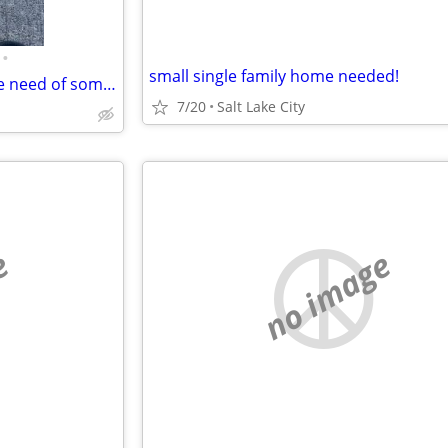
•
small single family home needed!
Me and my daughter are in dire need of somebody helping us pay for our motel roo
7/20
Salt Lake City
e
no image