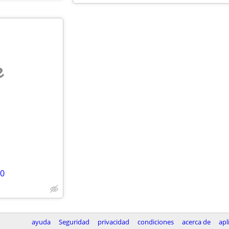
e
00
ayuda
Seguridad
privacidad
condiciones
acerca de
apl