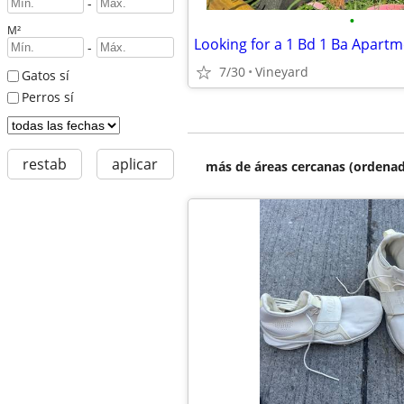
-
•
M²
-
7/30
Vineyard
Gatos sí
Perros sí
restab
aplicar
más de áreas cercanas (ordenad