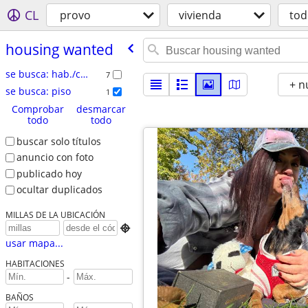
CL
provo
vivienda
tod
housing wanted
se busca: hab./comp.
7
+ n
se busca: piso
1
Comprobar
desmarcar
todo
todo
buscar solo títulos
anuncio con foto
publicado hoy
ocultar duplicados
MILLAS DE LA UBICACIÓN

usar mapa...
HABITACIONES
-
BAÑOS