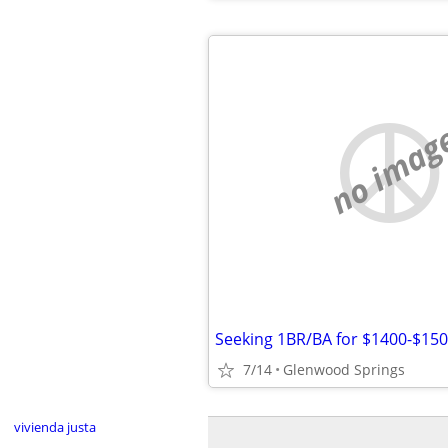
no imag
Seeking 1BR/BA for $1400-$15
7/14
Glenwood Springs
vivienda justa