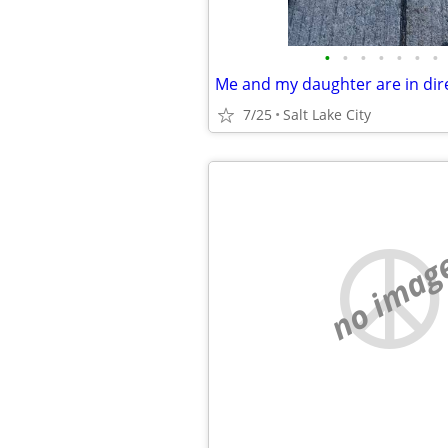
•
•
•
•
•
•
•
7/25
Salt Lake City
no imag