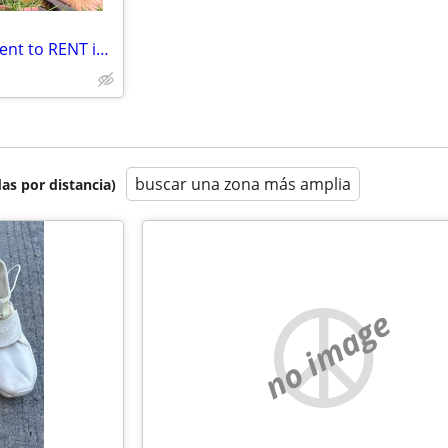
Looking for a 1 Bd 1 Ba Apartment to RENT in Vineyard, American Fork
buscar una zona más amplia
as por distancia)
no image