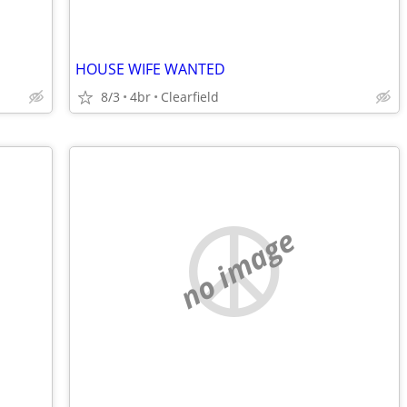
HOUSE WIFE WANTED
8/3
4br
Clearfield
no image