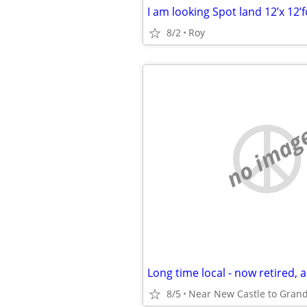
I am looking Spot land 12’x 12’f
8/2
Roy
no imag
8/5