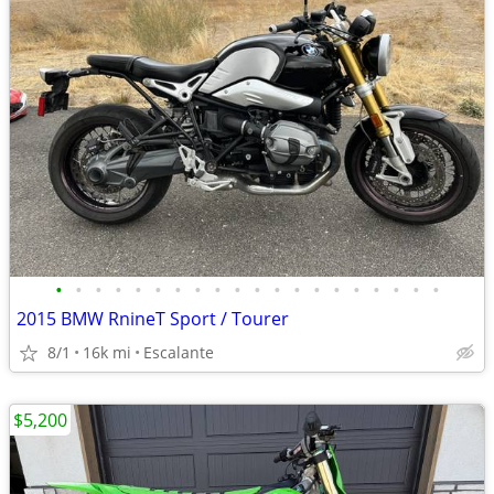
•
•
•
•
•
•
•
•
•
•
•
•
•
•
•
•
•
•
•
•
2015 BMW RnineT Sport / Tourer
8/1
16k mi
Escalante
$5,200