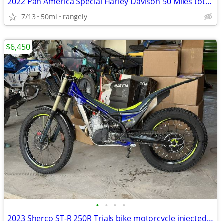
2022 Pan America Special Harley Davison 50 Miles total NEW
7/13
50mi
rangely
$6,450
•
•
•
•
2023 Sherco ST-R 250R Trials bike motorcycle injected STR250 250cc