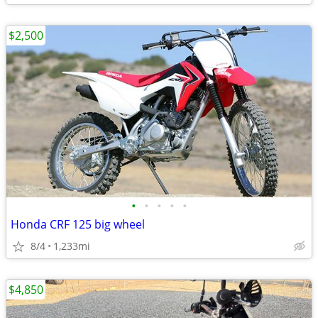
$2,500
•
•
•
•
•
Honda CRF 125 big wheel
8/4
1,233mi
$4,850