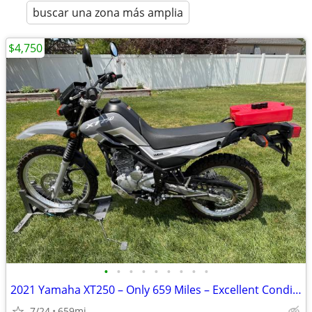
buscar una zona más amplia
$4,750
•
•
•
•
•
•
•
•
•
2021 Yamaha XT250 – Only 659 Miles – Excellent Condition
7/24
659mi