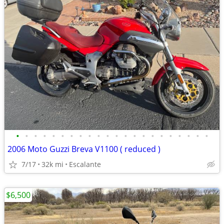
•
•
•
•
•
•
•
•
•
•
•
•
•
•
•
•
•
•
•
•
•
•
2006 Moto Guzzi Breva V1100 ( reduced )
7/17
32k mi
Escalante
$6,500