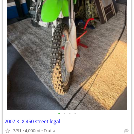
•
•
•
•
2007 KLX 450 street legal
7/31
4,000mi
Fruita