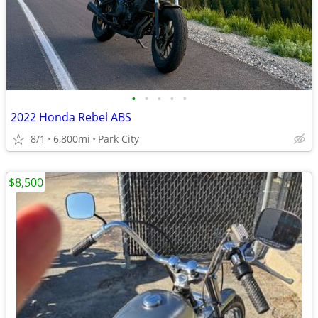
•
•
•
•
•
2022 Honda Rebel ABS
8/1
6,800mi
Park City
$8,500