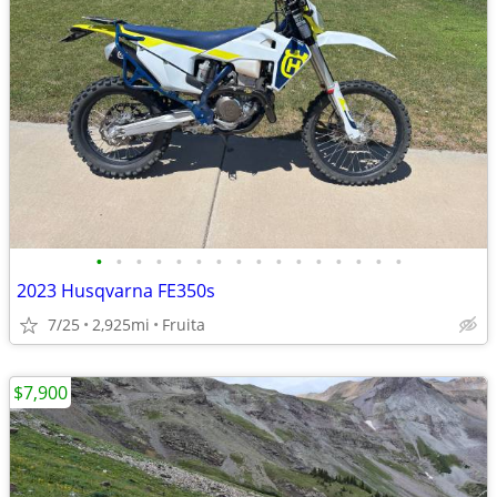
•
•
•
•
•
•
•
•
•
•
•
•
•
•
•
•
2023 Husqvarna FE350s
7/25
2,925mi
Fruita
$7,900