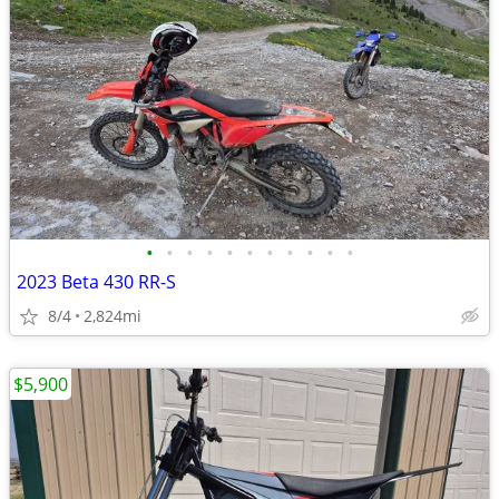
•
•
•
•
•
•
•
•
•
•
•
2023 Beta 430 RR-S
8/4
2,824mi
$5,900