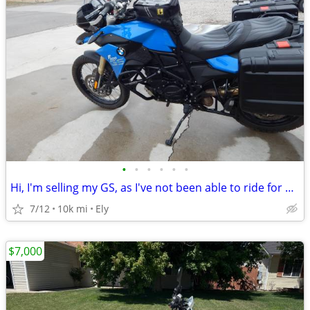
•
•
•
•
•
•
Hi, I'm selling my GS, as I've not been able to ride for a while now.
7/12
10k mi
Ely
$7,000