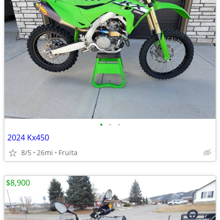
•
•
•
2024 Kx450
8/5
26mi
Fruita
$8,900