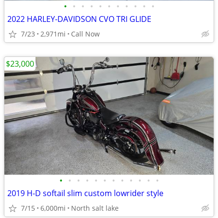
•
•
•
•
•
•
•
•
•
•
•
2022 HARLEY-DAVIDSON CVO TRI GLIDE
7/23
2,971mi
Call Now
$23,000
•
•
•
•
•
•
•
•
•
•
•
•
2019 H-D softail slim custom lowrider style
7/15
6,000mi
North salt lake