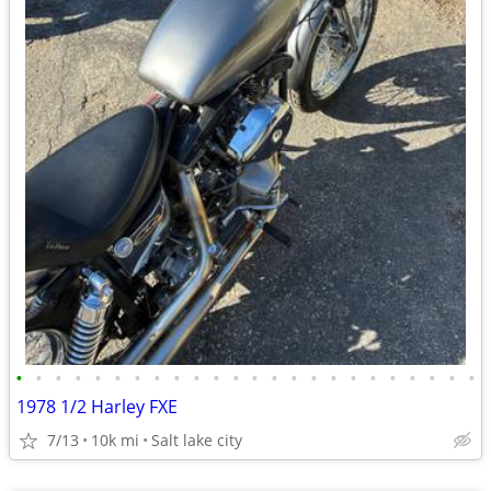
•
•
•
•
•
•
•
•
•
•
•
•
•
•
•
•
•
•
•
•
•
•
•
•
1978 1/2 Harley FXE
7/13
10k mi
Salt lake city