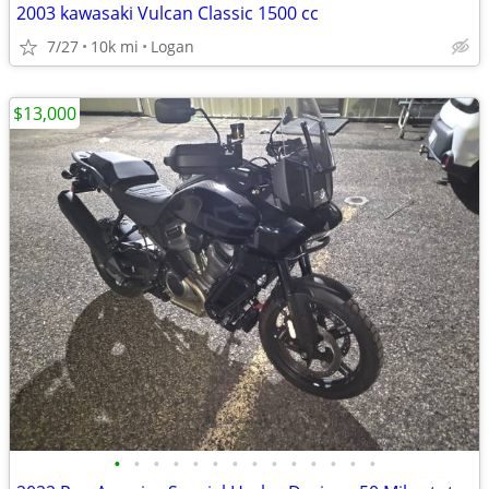
2003 kawasaki Vulcan Classic 1500 cc
7/27
10k mi
Logan
$13,000
•
•
•
•
•
•
•
•
•
•
•
•
•
•