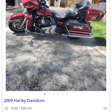
•
•
•
•
•
•
2009 Harley Davidson
7/26
55k mi