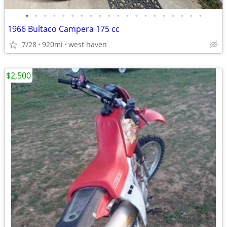
•
•
•
•
•
•
•
•
•
•
•
•
•
•
•
•
•
•
•
•
1966 Bultaco Campera 175 cc
7/28
920mi
west haven
$2,500