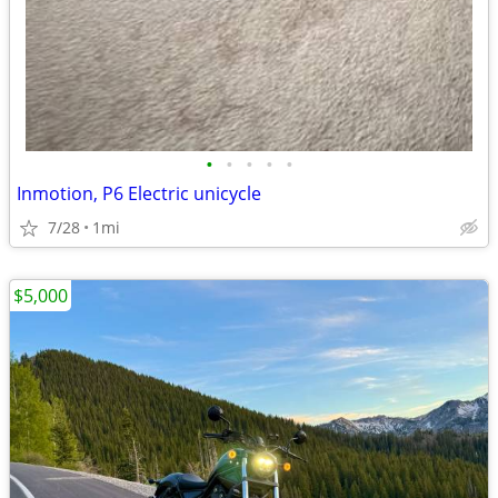
•
•
•
•
•
Inmotion, P6 Electric unicycle
7/28
1mi
$5,000