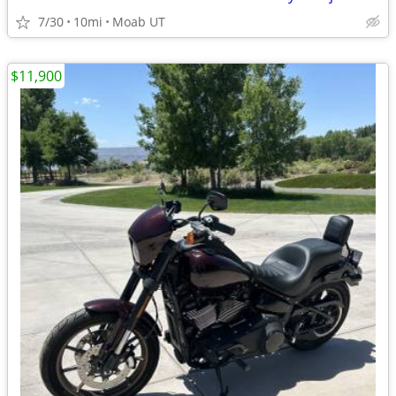
7/30
10mi
Moab UT
$11,900