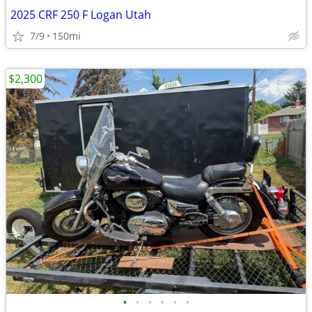
2025 CRF 250 F Logan Utah
7/9
150mi
$2,300
•
•
•
•
•
•