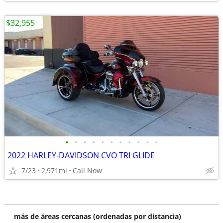
$32,955
•
•
•
•
•
•
•
•
•
•
•
2022 HARLEY-DAVIDSON CVO TRI GLIDE
7/23
2,971mi
Call Now
más de áreas cercanas (ordenadas por distancia)