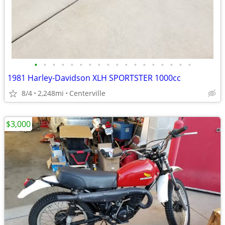
•
•
•
•
•
•
•
•
•
•
•
•
•
•
•
•
•
•
1981 Harley-Davidson XLH SPORTSTER 1000cc
8/4
2,248mi
Centerville
$3,000