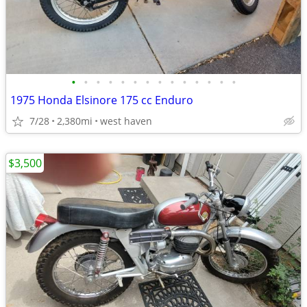
•
•
•
•
•
•
•
•
•
•
•
•
•
•
1975 Honda Elsinore 175 cc Enduro
7/28
2,380mi
west haven
$3,500