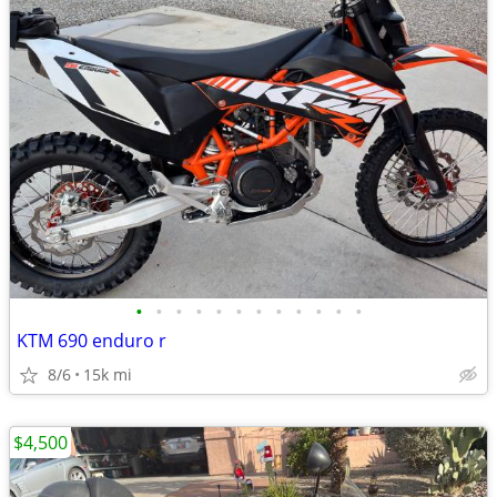
•
•
•
•
•
•
•
•
•
•
•
•
KTM 690 enduro r
8/6
15k mi
$4,500