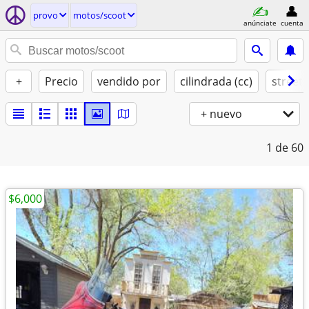
provo
motos/scoot
anúnciate
cuenta
+
Precio
vendido por
cilindrada (cc)
street 
+ nuevo
1
de 60
$6,000