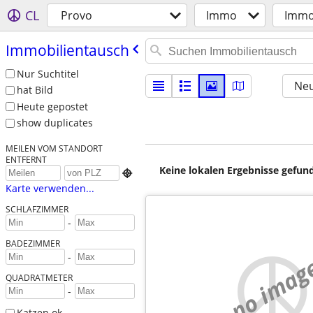
CL
Provo
Immo
Immo
Immobilientausch
Nur Suchtitel
Neu
hat Bild
Heute gepostet
show duplicates
MEILEN VOM STANDORT
ENTFERNT
Keine lokalen Ergebnisse gefund

Karte verwenden...
SCHLAFZIMMER
-
BADEZIMMER
-
no imag
QUADRATMETER
-
Katzen ok