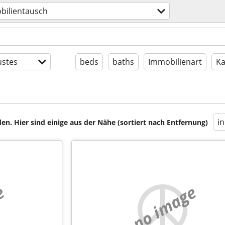
bilientausch
stes
beds
baths
Immobilienart
Ka
i
en. Hier sind einige aus der Nähe (sortiert nach Entfernung)
e
no image