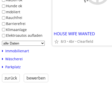
Hunde ok
möbliert
Rauchfrei
Barrierefrei
Klimaanlage
HOUSE WIFE WANTED
Elektroautos aufladen
8/3
4br
Clearfield
Immobilienart
Wäscherei
Parkplatz
zurück
bewerben