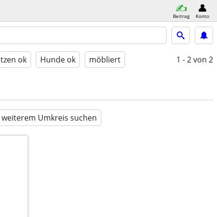
Beitrag
Konto
tzen ok
Hunde ok
möbliert
1 - 2
von 2
n weiterem Umkreis suchen